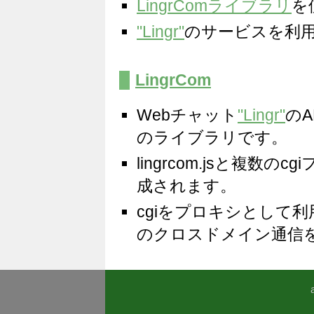
LingrComライブラリ
を
"Lingr"
のサービスを利
LingrCom
Webチャット
"Lingr"
のA
のライブラリです。
lingrcom.jsと複数の
成されます。
cgiをプロキシとして利用す
のクロスドメイン通信